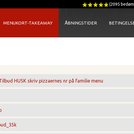
(2095 bedøm
MENUKORT-TAKEAWAY
ÅBNINGSTIDER
BETINGELS
Tilbud
HUSK skriv pizzaernes nr på familie menu
o
lbud_35k