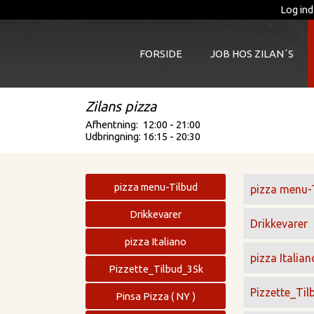
Log ind
FORSIDE
JOB HOS ZILAN´S
Zilans pizza
Afhentning:
12:00 - 21:00
Udbringning:
16:15 - 20:30
pizza menu-Tilbud
pizza menu-
Drikkevarer
Drikkevarer
pizza Italiano
pizza Italian
Pizzette_Tilbud_35k
Pizzette_Ti
Pinsa Pizza ( NY )