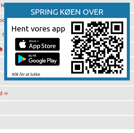
 NY )
SPRING KØEN OVER
food
Hent vores app
 150 gr.
med Brioche burgerbolle
🎃
Klik for at lukke
d 🥙