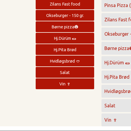
Zilans Fast food
Pinsa Pizza (
Okseburger - 150 gr.
Zilans Fast 
Børne pizza🎃
Okseburger -
Hj.Dürüm 🌯
Børne pizza
Hj.Pita Brød
Hvidløgsbrød 🥙
Hj.Dürüm 🌯
Salat
Hj.Pita Brød
Vin 🍷
Hvidløgsbrø
Salat
Vin 🍷