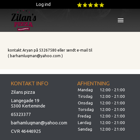
Log ind
menu
kontakt Aryan på 53267580 eller sendt e-mail til
( barhamluqman@yahoo.com )
KONTAKT INFO
AFHENTNING
Mandag
12:00 - 21:00
Zilans pizza
Tirsdag
12:00 - 21:00
Langegade 19
Onsdag
12:00 - 21:00
5300 Kerteminde
Torsdag
12:00 - 21:00
65323377
Fredag
12:00 - 21:00
barhamluqman@yahoo.com
Lørdag
12:00 - 21:00
Søndag
12:00 - 21:00
CVR 46446925