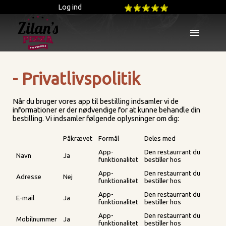
Log ind
menu
- Privatlivspolitik
Når du bruger vores app til bestilling indsamler vi de
informationer er der nødvendige for at kunne behandle din
bestilling. Vi indsamler følgende oplysninger om dig:
Påkrævet
Formål
Deles med
App-
Den restaurrant du
Navn
Ja
funktionalitet
bestiller hos
App-
Den restaurrant du
Adresse
Nej
funktionalitet
bestiller hos
App-
Den restaurrant du
E-mail
Ja
funktionalitet
bestiller hos
App-
Den restaurrant du
Mobilnummer
Ja
funktionalitet
bestiller hos