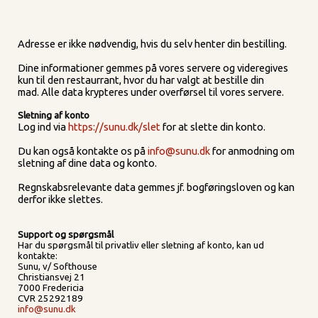
Adresse er ikke nødvendig, hvis du selv henter din bestilling.
Dine informationer gemmes på vores servere og videregives
kun til den restaurrant, hvor du har valgt at bestille din
mad. Alle data krypteres under overførsel til vores servere.
Sletning af konto
Log ind via
https://sunu.dk/slet
for at slette din konto.
Du kan også kontakte os på
info@sunu.dk
for anmodning om
sletning af dine data og konto.
Regnskabsrelevante data gemmes jf. bogføringsloven og kan
derfor ikke slettes.
Support og spørgsmål
Har du spørgsmål til privatliv eller sletning af konto, kan ud
kontakte:
Sunu, v/ Softhouse
Christiansvej 21
7000 Fredericia
CVR 25292189
info@sunu.dk