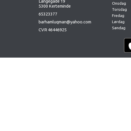
Langegade 19
Onsdag
5300 Kerteminde
Torsdag
65323377
Fredag
barhamluqman@yahoo.com
Lørdag
Søndag
CVR 46446925