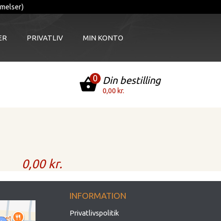
melser)
ER
PRIVATLIV
MIN KONTO
0
Din bestilling
shopping_basket
0,00 kr.
0,00 kr.
INFORMATION
Privatlivspolitik