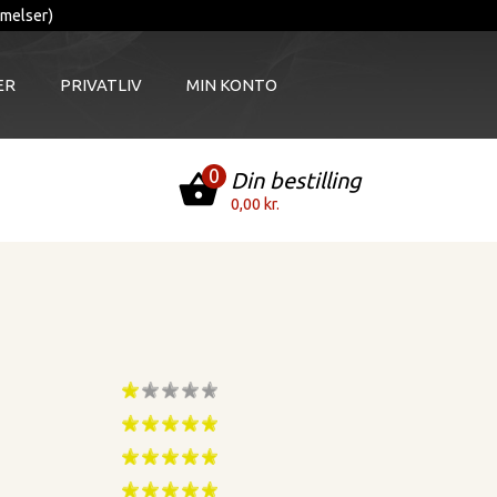
melser)
ER
PRIVATLIV
MIN KONTO
0
Din bestilling
shopping_basket
0,00 kr.