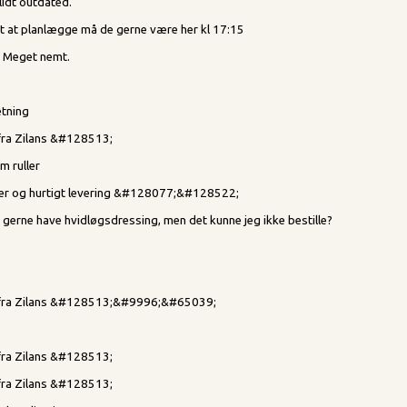
idt outdated.
gt at planlægge må de gerne være her kl 17:15
. Meget nemt.
etning
 fra Zilans &#128513;
m ruller
aer og hurtigt levering &#128077;&#128522;
e gerne have hvidløgsdressing, men det kunne jeg ikke bestille?
d fra Zilans &#128513;&#9996;&#65039;
 fra Zilans &#128513;
 fra Zilans &#128513;