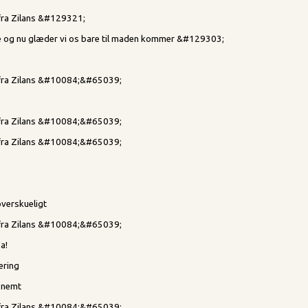
 fra Zilans &#129321;
og nu glæder vi os bare til maden kommer &#129303;
d fra Zilans &#10084;&#65039;
d fra Zilans &#10084;&#65039;
d fra Zilans &#10084;&#65039;
verskueligt
d fra Zilans &#10084;&#65039;
a!
vering
g nemt
d fra Zilans &#10084;&#65039;