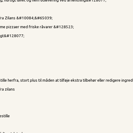
ing, hurtigt lavet og nem udlevering ved afhentning&#128077;
d fra Zilans &#10084;&#65039;
arme pizzaer med friske råvarer &#128523;
ligt&#128077;
ille herfra, stort plus til måden at tilføje ekstra tilbehør eller redigere ingredi
fra zilans
stille