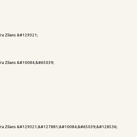
 fra Zilans &#129321;
d fra Zilans &#10084;&#65039;
ad fra Zilans &#129321;&#127881;&#10084;&#65039;&#128536;