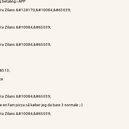
g betaling i APP
d fra Zilans &#128170;&#10084;&#65039;
d fra Zilans &#10084;&#65039;
d fra Zilans &#10084;&#65039;
28513;
ce
d fra Zilans &#10084;&#65039;
e en Fam pizza så køber jeg da bare 3 normale ;-)
d fra Zilans &#10084;&#65039;