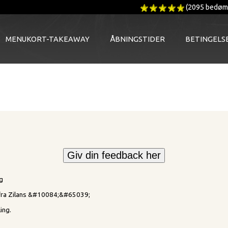
(2095 bedøm
MENUKORT-TAKEAWAY
ÅBNINGSTIDER
BETINGELS
g
d fra Zilans &#10084;&#65039;
ing.