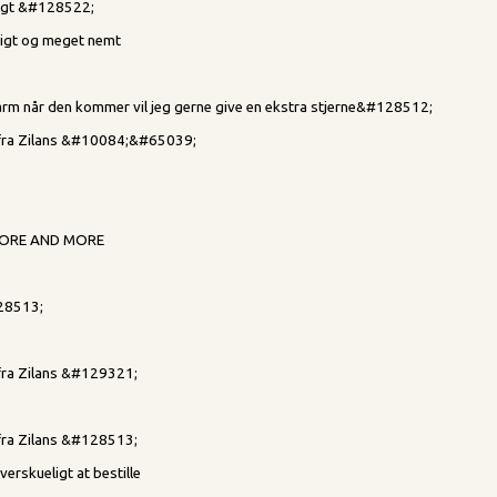
igt &#128522;
igt og meget nemt
arm når den kommer vil jeg gerne give en ekstra stjerne&#128512;
d fra Zilans &#10084;&#65039;
MORE AND MORE
28513;
 fra Zilans &#129321;
 fra Zilans &#128513;
erskueligt at bestille